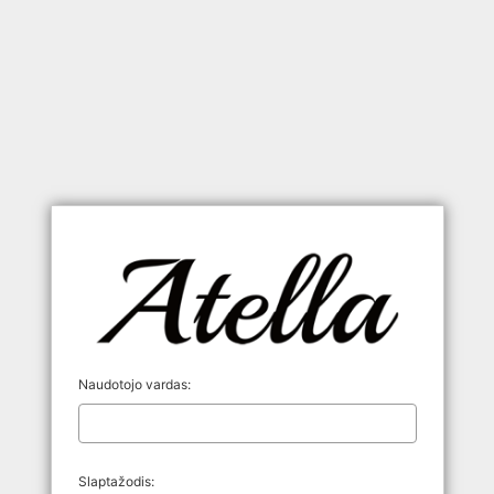
Naudotojo vardas:
Slaptažodis: